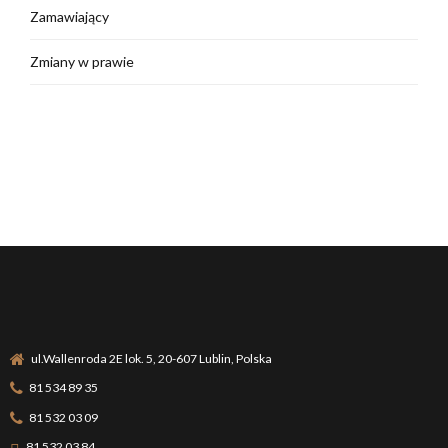
Zamawiający
Zmiany w prawie
ul.Wallenroda 2E lok. 5, 20-607 Lublin, Polska
81 534 89 35
81 532 03 09
81 532 03 84